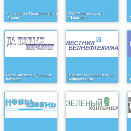
Учреждение "Редакция газеты
ООО "Редакция газеты
"Звязда"
"Шапокляк"
О
Редакция газеты "Да новых
Редакция журнала "Вестник
Г
перамог"
Белнефтехима"
"